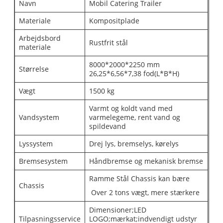
Navn
Mobil Catering Trailer
Materiale
Kompositplade
Arbejdsbord
Rustfrit stål
materiale
8000*2000*2250 mm
Størrelse
26,25*6,56*7,38 fod(L*B*H)
Vægt
1500 kg
Varmt og koldt vand med
Vandsystem
varmelegeme, rent vand og
spildevand
Lyssystem
Drej lys, bremselys, kørelys
Bremsesystem
Håndbremse og mekanisk bremse
Ramme Stål Chassis kan bære
Chassis
Over 2 tons vægt, mere stærkere
Dimensioner;LED
Tilpasningsservice
LOGO;mærkat;indvendigt udstyr