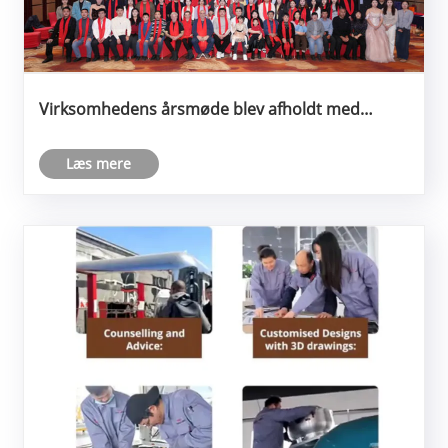
Virksomhedens årsmøde blev afholdt med
succes: Forenet i formål, bevæger sig fremad
sammen
Læs mere