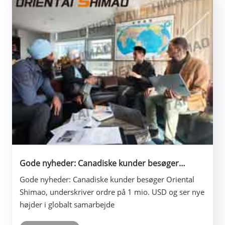
Gode ​​nyheder: Canadiske kunder besøger
Oriental Shimao, underskriver ordre på 1 mio.
Gode ​​nyheder: Canadiske kunder besøger Oriental
USD og ser nye højder i globalt samarbejde
Shimao, underskriver ordre på 1 mio. USD og ser nye
højder i globalt samarbejde