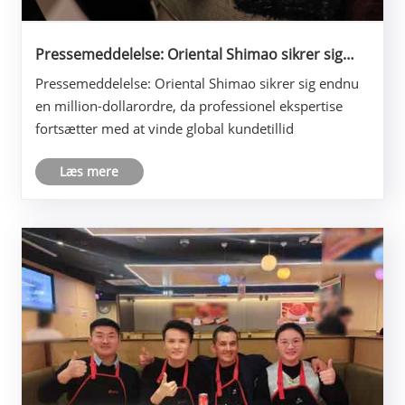
Pressemeddelelse: Oriental Shimao sikrer sig
endnu en million-dollarordre, da professionel
Pressemeddelelse: Oriental Shimao sikrer sig endnu
ekspertise fortsætter med at vinde global
en million-dollarordre, da professionel ekspertise
kundetillid
fortsætter med at vinde global kundetillid
Læs mere