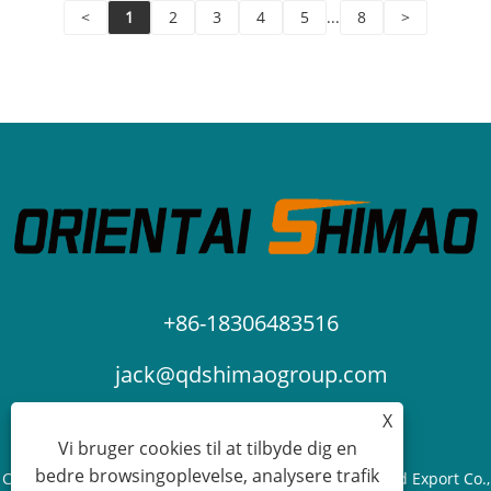
<
1
2
3
4
5
...
8
>
+86-18306483516
jack@qdshimaogroup.com
X
Vi bruger cookies til at tilbyde dig en
bedre browsingoplevelse, analysere trafik
Copyright © 2023 Qingdao Oriental Shimao Import and Export Co.,