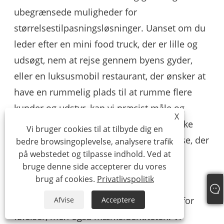
ubegrænsede muligheder for
størrelsestilpasningsløsninger. Uanset om du
leder efter en mini food truck, der er lille og
udsøgt, nem at rejse gennem byens gyder,
eller en luksusmobil restaurant, der ønsker at
have en rummelig plads til at rumme flere
kunder og udstyr, kan vi præcist måle og
X
omhyggeligt designe iht. til dine specifikke
Vi bruger cookies til at tilbyde dig en
behov for at skabe en food truck-størrelse, der
bedre browsingoplevelse, analysere trafik
på webstedet og tilpasse indhold. Ved at
opfylder de faktiske behov og er fuld af
bruge denne side accepterer du vores
kreativitet.
brug af cookies.
Privatlivspolitik
Tilpasning af udseende: Farve er udtryk for
Afvise
Acceptere
følelser, men også mærkeidentiteten. Vi