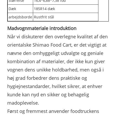
Størrelse
16,4*6,88*7,38 fod
Dæk
185R14 dæk
arbejdsborde
Rustfrit stål
Madvognmateriale introduktion
Når vi diskuterer den overlegne kvalitet af den
orientalske Shimao Food Cart, er det vigtigt at
nævne den omhyggeligt udvalgte og geniale
kombination af materialer, der ikke kun giver
vognen dens unikke holdbarhed, men også i
høj grad forbedrer dens praktiske og
hygiejnestandarder, hvilket sikrer, at enhver
kunde kan nyd en sikker og behagelig
madoplevelse.
Først og fremmest anvender foodtruckens