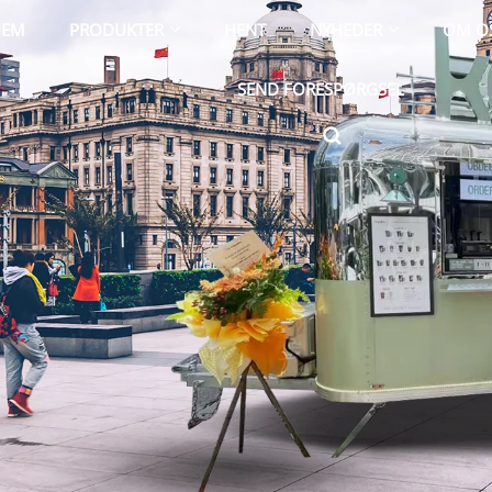
JEM
PRODUKTER
HENT
NYHEDER
OM O
SEND FORESPØRGSEL