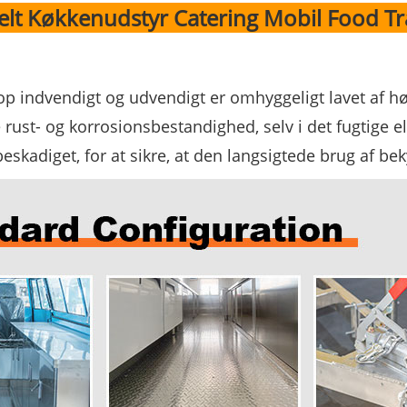
lt Køkkenudstyr Catering Mobil Food Tra
rop indvendigt og udvendigt er omhyggeligt lavet af høj 
rust- og korrosionsbestandighed, selv i det fugtige el
beskadiget, for at sikre, at den langsigtede brug af be