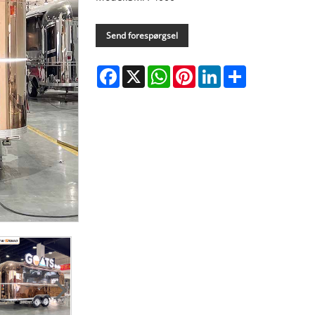
Send forespørgsel
Facebook
X
WhatsApp
Pinterest
LinkedIn
Share