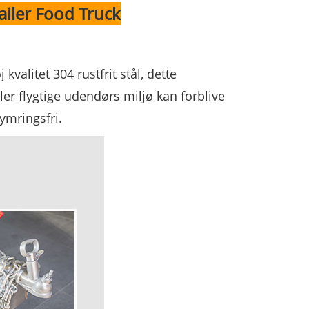
iler Food Truck
kvalitet 304 rustfrit stål, dette
ler flygtige udendørs miljø kan forblive
kymringsfri.