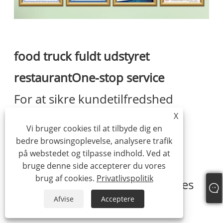
food truck fuldt udstyret
restaurant
One-stop service
For at sikre kundetilfredshed
X
tilbyder vi one-stop service:
Vi bruger cookies til at tilbyde dig en
Rådgivning og design: Giv
bedre browsingoplevelse, analysere trafik
på webstedet og tilpasse indhold. Ved at
professionel rådgivning og
bruge denne side accepterer du vores
brug af cookies.
Privatlivspolitik
designløsninger efter kundernes
Afvise
Acceptere
behov.