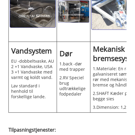
Mekanisk
Vandsystem
Dør
bremsesyst
EU -dobbeltvaske, AU
1.back -dør
2 +1 Vandvaske, USA
1.Materiale: En ram
med trapper
3 +1 Vandvaske med
galvaniseret søm -lø
varmt og koldt vand.
2.RV Speciel
rør med mekanisk
brug
bremse og håndbre
Lav standard i
udtrækkelige
henhold til
2.SHAFT Kæder på
fodpedaler
forskellige lande.
begge sies
3.Dimension: 1,2 m
Tilpasningstjenester: