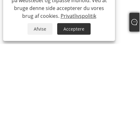
på webstedet og tilpasse indhold. Ved at
bruge denne side accepterer du vores
brug af cookies.
Privatlivspolitik
Afvise
Acceptere
+86-18306483516
jack@qdshimaogroup.com