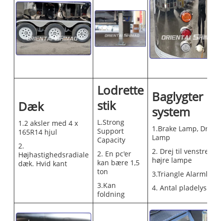
Lodrette
Baglygter
stik
Dæk
system
L.Strong
1.2 aksler med 4 x
1.Brake Lamp, Drive
Support
165R14 hjul
Lamp
Capacity
2.
2. Drej til venstre og
2. En pc'er
Højhastighedsradiale
højre lampe
kan bære 1,5
dæk. Hvid kant
ton
3.Triangle Alarmlys
3.Kan
4. Antal pladelys
foldning