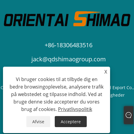
+86-18306483516
jack@qdshimaogroup.com
X
Vi bruger cookies til at tilbyde dig en
bedre browsingoplevelse, analysere trafik
Copyright © 2023 Qingdao Oriental Shimao Import and Export Co.,
på webstedet og tilpasse indhold. Ved at
Ltd. - Food Truck, Food Trailer, Food Cart - Alle rettigheder
bruge denne side accepterer du vores
forbeholdes.
brug af cookies.
Privatlivspolitik
Links
Sitemap
RSS
XML
Privatlivspolitik
Afvise
Acceptere