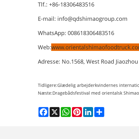
Tlf.: +86-18306483516
E-mail: info@qdshimaogroup.com
WhatsApp: 008618306483516
Web:
www.orientalshimaofoodtruck.c
Adresse: No.1568, West Road Jiaozhou 
Tidligere:
Glædelig arbejderkvindernes internati
Næste:
Dragebådsfestival med orientalsk Shimao
Facebook
X
WhatsApp
Pinterest
LinkedIn
Share