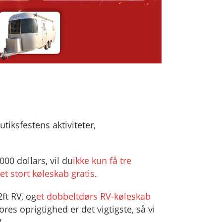
utiksfestens aktiviteter,
000 dollars, vil du
ikke kun få tre
et stort køleskab gratis
.
2ft RV, og
et dobbeltdørs RV-køleskab
es oprigtighed er det vigtigste, så vi
!