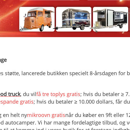
age
res støtte, lancerede butikken specielt 8-årsdagen for b
ood truck
, du vil
få tre toplys gratis
; hvis du betaler ≥ 7.
espande gratis
; hvis du betaler ≥ 10.000 dollars, får du
ig en helt ny
mikroovn gratis
når du køber en 9ft eller 1
od autocamper. Vi har mange fordelagtige tilbud, og vor
il at komme ind i vores butik for at foretage indkøb