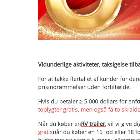
Vidunderlige aktiviteter
, taksigelse tilb
For at takke flertallet af kunder for de
prisindrømmelser uden fortilfælde.
Hvis du betaler ≥ 5.000 dollars for en
f
toplygter gratis, men også få to skrald
Når du køber en
RV trailer
, vil vi give d
gratis
når du køber en 15 fod eller 18 f
byder nye og gamle kunder velkommen t