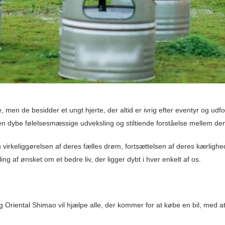
, men de besidder et ungt hjerte, der altid er ivrig efter eventyr og ud
den dybe følelsesmæssige udveksling og stiltiende forståelse mellem de
 virkeliggørelsen af ​​deres fælles drøm, fortsættelsen af ​​deres kærligh
ng af ønsket om et bedre liv, der ligger dybt i hver enkelt af os.
og Oriental Shimao vil hjælpe alle, der kommer for at købe en bil, med 