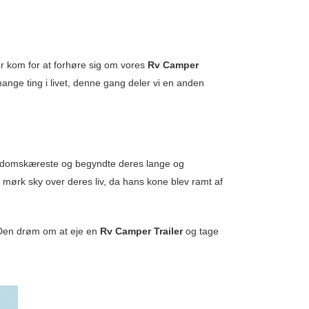
 kom for at forhøre sig om vores
Rv Camper
mange ting i livet, denne gang deler vi en anden
rndomskæreste og begyndte deres lange og
n mørk sky over deres liv, da hans kone blev ramt af
 Den drøm om at eje en
Rv Camper Trailer
og tage