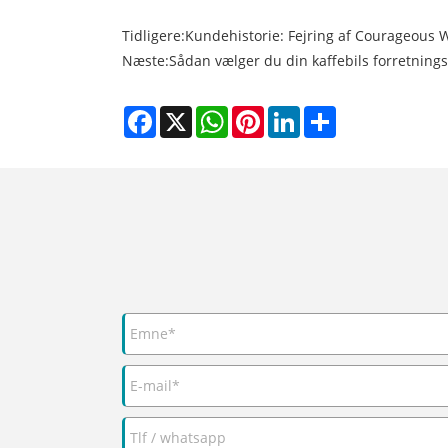
Tidligere:
Kundehistorie: Fejring af Courageous 
Næste:
Sådan vælger du din kaffebils forretni
Facebook
X
WhatsApp
Pinterest
LinkedIn
Share