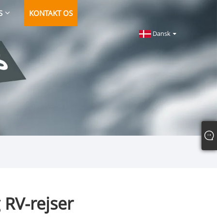
S
KONTAKT OS
Dansk
 RV-rejser