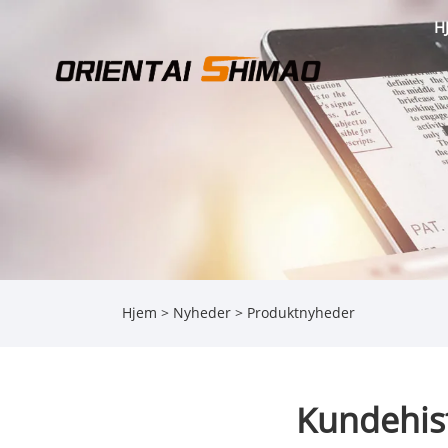
H
Hjem
>
Nyheder
>
Produktnyheder
Kundehist