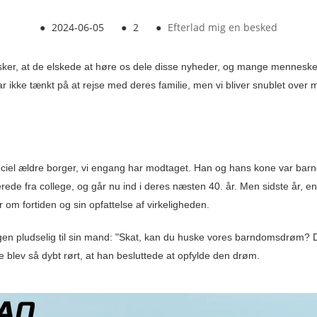
●
2024-06-05
●
2
●
Efterlad mig en besked
er, at de elskede at høre os dele disse nyheder, og mange mennesker
r ikke tænkt på at rejse med deres familie, men vi bliver snublet over 
eciel ældre borger, vi engang har modtaget. Han og hans kone var ba
rede fra college, og går nu ind i deres næsten 40. år. Men sidste år, e
om fortiden og sin opfattelse af virkeligheden.
rgen pludselig til sin mand: "Skat, kan du huske vores barndomsdrøm?
 blev så dybt rørt, at han besluttede at opfylde den drøm.