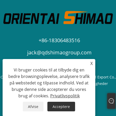
+86-18306483516
jack@qdshimaogroup.com
X
Vi bruger cookies til at tilbyde dig en
bedre browsingoplevelse, analysere trafik
Copyright © 2023 Qingdao Oriental Shimao Import and Export Co.,
på webstedet og tilpasse indhold. Ved at
Ltd. - Food Truck, Food Trailer, Food Cart - Alle rettigheder
bruge denne side accepterer du vores
forbeholdes.
brug af cookies.
Privatlivspolitik
Links
Sitemap
RSS
XML
Privatlivspolitik
Afvise
Acceptere