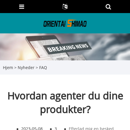
Hjem
>
Nyheder
>
FAQ
Hvordan agenter du dine
produkter?
●
2023-05-08
●
3
●
Efterlad mig en besked