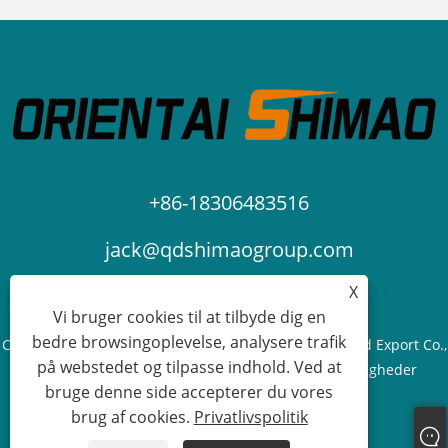
+86-18306483516
jack@qdshimaogroup.com
X
Vi bruger cookies til at tilbyde dig en
bedre browsingoplevelse, analysere trafik
Copyright © 2023 Qingdao Oriental Shimao Import and Export Co.,
på webstedet og tilpasse indhold. Ved at
Ltd. - Food Truck, Food Trailer, Food Cart - Alle rettigheder
bruge denne side accepterer du vores
forbeholdes.
brug af cookies.
Privatlivspolitik
Links
Sitemap
RSS
XML
Privatlivspolitik