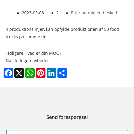
●
2023-05-08
●
2
●
Efterlad mig en besked
4 produktionslinjer, kan opfylde produktionen af ​​50 food
trucks på samme tid.
Tidligere:
Hvad er din MOQ?
Næste:
Ingen nyheder
Facebook
X
WhatsApp
Pinterest
LinkedIn
Share
Send forespørgsel