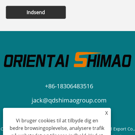
Indsend
+86-18306483516
jack@qdshimaogroup.com
X
Vi bruger cookies til at tilbyde dig en
bedre browsingoplevelse, analysere trafik
Copyright © 2023 Qingdao Oriental Shimao Import and Export Co.,