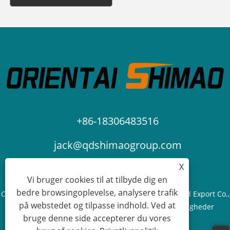
+86-18306483516
jack@qdshimaogroup.com
X
Vi bruger cookies til at tilbyde dig en
bedre browsingoplevelse, analysere trafik
Copyright © 2023 Qingdao Oriental Shimao Import and Export Co.,
på webstedet og tilpasse indhold. Ved at
Ltd. - Food Truck, Food Trailer, Food Cart - Alle rettigheder
bruge denne side accepterer du vores
forbeholdes.