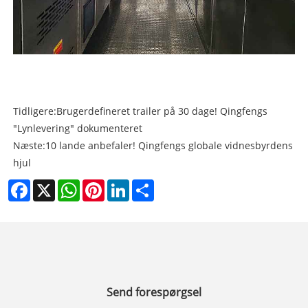
Tidligere:
Brugerdefineret trailer på 30 dage! Qingfengs
"Lynlevering" dokumenteret
Næste:
10 lande anbefaler! Qingfengs globale vidnesbyrdens
hjul
Facebook
X
WhatsApp
Pinterest
LinkedIn
Share
Send forespørgsel