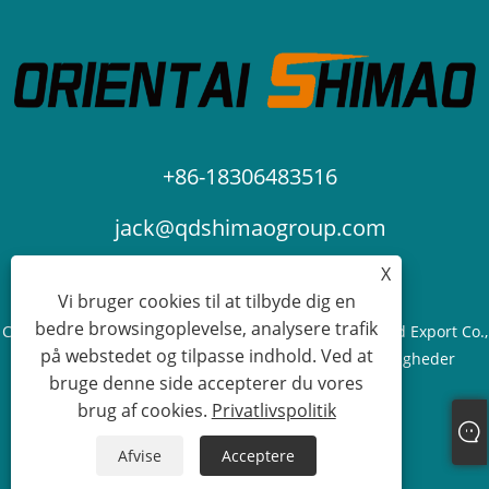
+86-18306483516
jack@qdshimaogroup.com
X
Vi bruger cookies til at tilbyde dig en
bedre browsingoplevelse, analysere trafik
Copyright © 2023 Qingdao Oriental Shimao Import and Export Co.,
på webstedet og tilpasse indhold. Ved at
Ltd. - Food Truck, Food Trailer, Food Cart - Alle rettigheder
bruge denne side accepterer du vores
forbeholdes.
brug af cookies.
Privatlivspolitik
Links
Sitemap
RSS
XML
Privatlivspolitik
Afvise
Acceptere