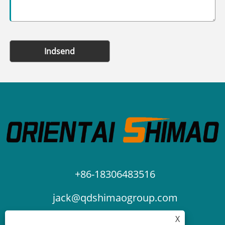
Indsend
+86-18306483516
jack@qdshimaogroup.com
X