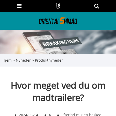
Hjem
>
Nyheder
>
Produktnyheder
Hvor meget ved du om
madtrailere?
●
2024-03-14
●
4
●
Efterlad mig en besked