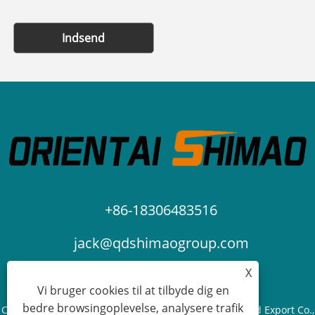
Indsend
+86-18306483516
jack@qdshimaogroup.com
X
Vi bruger cookies til at tilbyde dig en
bedre browsingoplevelse, analysere trafik
Copyright © 2023 Qingdao Oriental Shimao Import and Export Co.,