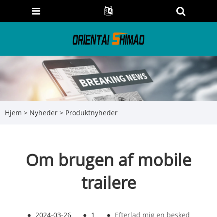
Hjem
>
Nyheder
>
Produktnyheder
Om brugen af ​​mobile
trailere
●
2024-03-26
●
1
●
Efterlad mig en besked