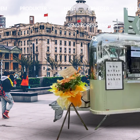
JEM
PRODUKTER
HENT
NYHEDER
OM O
SEND FORESPØRGSEL