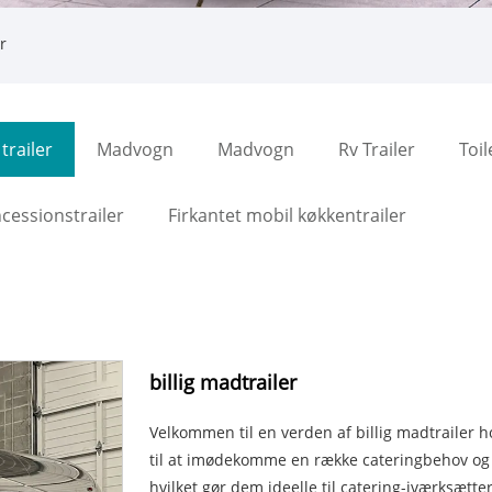
r
trailer
Madvogn
Madvogn
Rv Trailer
Toi
ncessionstrailer
Firkantet mobil køkkentrailer
billig madtrailer
Velkommen til en verden af ​​billig madtrailer 
til at imødekomme en række cateringbehov og 
hvilket gør dem ideelle til catering-iværksætte