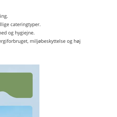
ing.
lige cateringtyper.
hed og hygiejne.
giforbruget, miljøbeskyttelse og høj