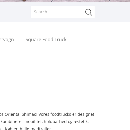
letvogn
Square Food Truck
hos Oriental Shimao! Vores foodtrucks er designet
kombinerer mobilitet, holdbarhed og æstetik,
re. Køb en billig madtrailer