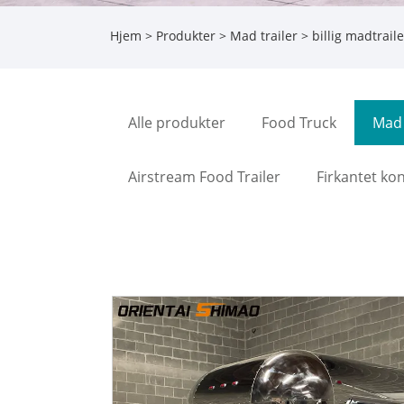
Hjem
>
Produkter
>
Mad trailer
> billig madtraile
Alle produkter
Food Truck
Mad 
Airstream Food Trailer
Firkantet ko