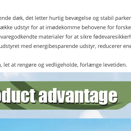
ende dæk, det letter hurtig bevægelse og stabil parker
 række udstyr for at imødekomme behovene for forskel
devaregodkendte materialer for at sikre fødevaresikker
 udstyret med energibesparende udstyr, reducerer ener
let at rengøre og vedligeholde, forlænge levetiden.