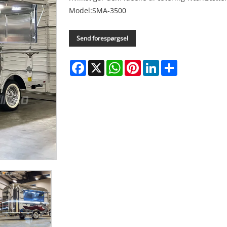
Model:SMA-3500
Send forespørgsel
Facebook
X
WhatsApp
Pinterest
LinkedIn
Share