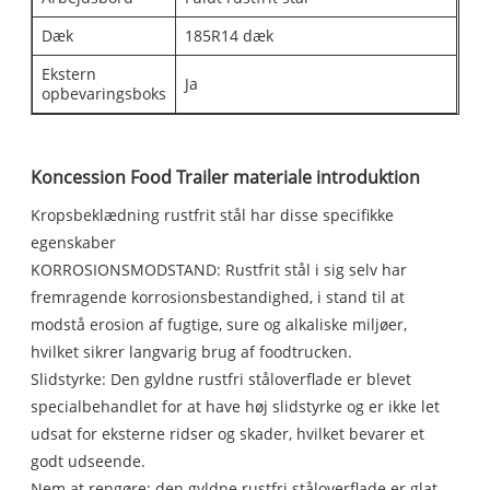
Dæk
185R14 dæk
Ekstern
Ja
opbevaringsboks
Koncession Food Trailer materiale introduktion
Kropsbeklædning rustfrit stål har disse specifikke
egenskaber
KORROSIONSMODSTAND: Rustfrit stål i sig selv har
fremragende korrosionsbestandighed, i stand til at
modstå erosion af fugtige, sure og alkaliske miljøer,
hvilket sikrer langvarig brug af foodtrucken.
Slidstyrke: Den gyldne rustfri ståloverflade er blevet
specialbehandlet for at have høj slidstyrke og er ikke let
udsat for eksterne ridser og skader, hvilket bevarer et
godt udseende.
Nem at rengøre: den gyldne rustfri ståloverflade er glat