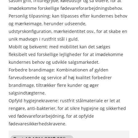
såsom grill, frituregryde, køleudstyr og så videre, for at
imødekomme forskellige fødevareforarbejdningsbehov.
Personlig tilpasning: kan tilpasses efter kundernes behov
og mærkeimage, herunder udseende,
udstyrskonfiguration, mærkeidentitet osv., for at skabe en
unik madvogn i rustfrit stål i guld.
Mobilt og bekvemt: med mobilitet kan det sælges
fleksibelt ved forskellige lejligheder for at imødekomme
kundernes behov og udvikle salgsmarkedet.
Forbedre brandimage: Kombinationen af ​​gylden
farveudseende og service af høj kvalitet forbedrer
brandimage, tiltrækker flere kunder og øger
salgsindtægterne.
Opfyld hygiejnekravene: rustfrit stålmateriale er let at
rengøre, anti-bakterier, for at sikre hygiejne og sikkerhed
ved fødevareforarbejdning, for at opfylde
fødevaresikkerhedskravene.